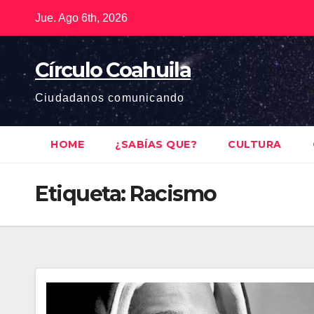
Saltar
Jue. Ago 6th, 2026
al
contenido
Círculo Coahuila
Ciudadanos comunicando
HOME
¿SABÍAS QUE?
CULTURA
Etiqueta:
Racismo