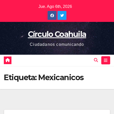
Saltar
Jue. Ago 6th, 2026
al
contenido
Círculo Coahuila
Ciudadanos comunicando
Etiqueta:
Mexicanicos