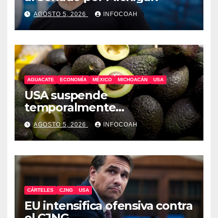
AGOSTO 5, 2026
INFOCOAH
AGUACATE
ECONOMÍA
MÉXICO
MICHOACÁN
USA
USA suspende
temporalmente
exportaciones de aguacate
AGOSTO 5, 2026
INFOCOAH
michoacano
CÁRTELES
CJNG
USA
EU intensifica ofensiva contra
el CJNG