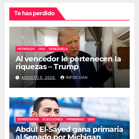
Te has perdido
PETRÓLEO
USA
VENEZUELA
Al vencedor le pertenecen la
riquezas – Trump
AGOSTO 5, 2026
INFOCOAH
DEMÓCRATAS
ELECCIONES
PRIMARIAS
USA
Abdul El-Sayed gana primaria
al Senado por Michigan