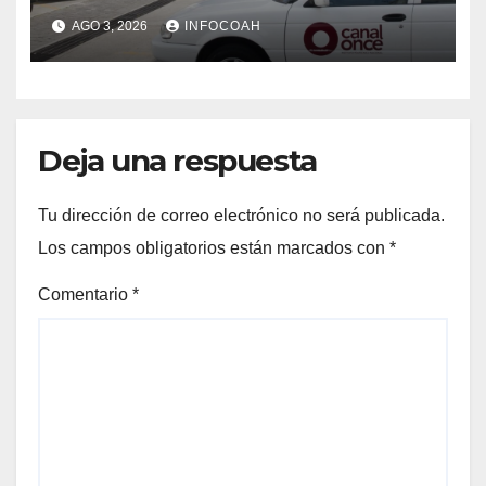
tras ocupación de
AGO 3, 2026
INFOCOAH
instalaciones
Deja una respuesta
Tu dirección de correo electrónico no será publicada.
Los campos obligatorios están marcados con
*
Comentario
*