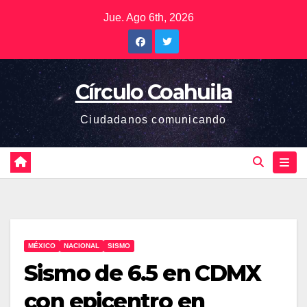
Saltar
Jue. Ago 6th, 2026
al
contenido
Círculo Coahuila
Ciudadanos comunicando
MÉXICO
NACIONAL
SISMO
Sismo de 6.5 en CDMX
con epicentro en