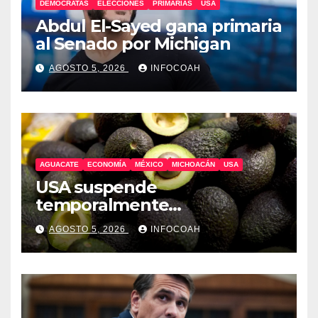
DEMÓCRATAS
ELECCIONES
PRIMARIAS
USA
Abdul El-Sayed gana primaria
al Senado por Michigan
AGOSTO 5, 2026
INFOCOAH
AGUACATE
ECONOMÍA
MÉXICO
MICHOACÁN
USA
USA suspende
temporalmente
exportaciones de aguacate
AGOSTO 5, 2026
INFOCOAH
michoacano