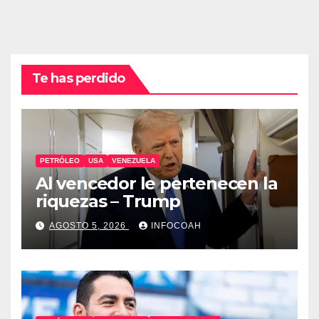
Te has perdido
PETRÓLEO
USA
VENEZUELA
Al vencedor le pertenecen la
riquezas – Trump
AGOSTO 5, 2026
INFOCOAH