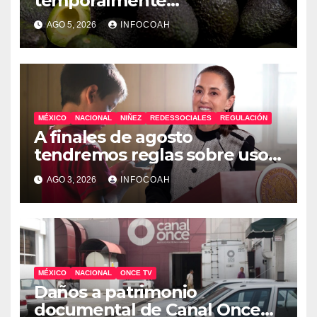
temporalmente
exportaciones de aguacate
AGO 5, 2026
INFOCOAH
michoacano
MÉXICO
NACIONAL
NIÑEZ
REDESSOCIALES
REGULACIÓN
A finales de agosto
tendremos reglas sobre uso
de celulares y redes sociales
AGO 3, 2026
INFOCOAH
en escuelas
MÉXICO
NACIONAL
ONCE TV
Daños a patrimonio
documental de Canal Once