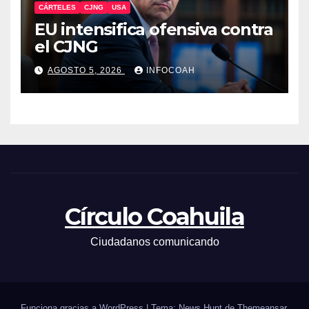
CÁRTELES
CJNG
USA
EU intensifica ofensiva contra
el CJNG
AGOSTO 5, 2026
INFOCOAH
Círculo Coahuila
Ciudadanos comunicando
Funciona gracias a WordPress
|
Tema: News Hunt de
Themeansar
.