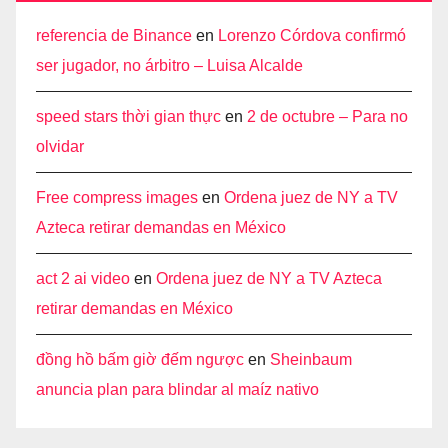
referencia de Binance
en
Lorenzo Córdova confirmó
ser jugador, no árbitro – Luisa Alcalde
speed stars thời gian thực
en
2 de octubre – Para no
olvidar
Free compress images
en
Ordena juez de NY a TV
Azteca retirar demandas en México
act 2 ai video
en
Ordena juez de NY a TV Azteca
retirar demandas en México
đồng hồ bấm giờ đếm ngược
en
Sheinbaum
anuncia plan para blindar al maíz nativo