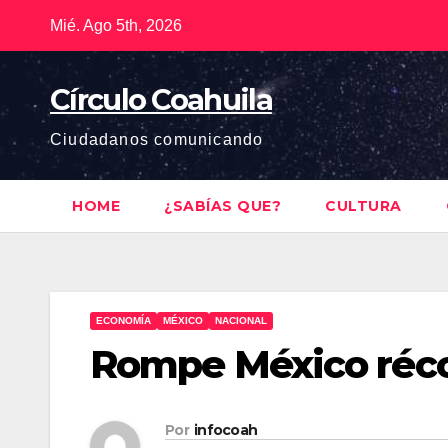
Saltar
Mié. Ago 5th, 2026
al
contenido
Círculo Coahuila
Ciudadanos comunicando
HOME
¿SABÍAS QUE?
CULTURA
ECONOMÍA
MÉXICO
NACIONAL
Rompe México réco
Por
infocoah