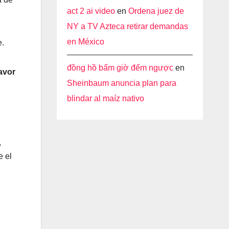
act 2 ai video
en
Ordena juez de
NY a TV Azteca retirar demandas
en México
e.
đồng hồ bấm giờ đếm ngược
en
avor
Sheinbaum anuncia plan para
blindar al maíz nativo
,
e el