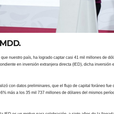
 MDD.
e nuestro país, ha logrado captar casi 41 mil millones de dól
ondiente en inversión extranjera directa (IED), dicha inversión 
izó con datos preliminares, que el flujo de capital foráneo fue 
46% más a los 35 mil 737 millones de dólares del mismos perío
 IED es un motivo para celebración, a siete años de la llegad