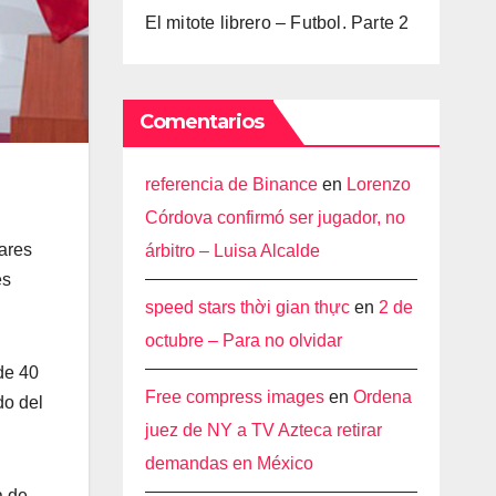
El mitote librero – Futbol. Parte 2
Comentarios
referencia de Binance
en
Lorenzo
Córdova confirmó ser jugador, no
ares
árbitro – Luisa Alcalde
es
speed stars thời gian thực
en
2 de
octubre – Para no olvidar
de 40
Free compress images
en
Ordena
do del
juez de NY a TV Azteca retirar
demandas en México
a de