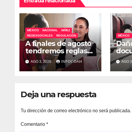
Entrada relacionada
MÉXICO
NACIONAL
NIÑEZ
REDESSOCIALES
REGULACIÓN
MÉXICO
A finales de agosto
Daño
tendremos reglas
doc
sobre uso de
Cana
AGO 3, 2026
INFOCOAH
AGO 3
celulares y redes
ocup
sociales en escuelas
inst
Deja una respuesta
Tu dirección de correo electrónico no será publicada.
Comentario
*