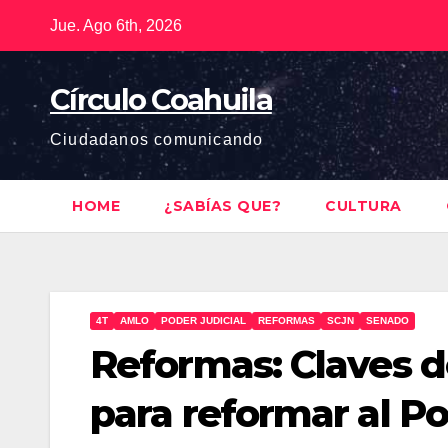
Saltar
Jue. Ago 6th, 2026
al
contenido
Círculo Coahuila
Ciudadanos comunicando
HOME
¿SABÍAS QUE?
CULTURA
4T
AMLO
PODER JUDICIAL
REFORMAS
SCJN
SENADO
Reformas: Claves 
para reformar al Po