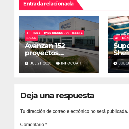
Entrada relacionada
4T
IMSS
IMSS BIENESTAR
ISSSTE
SALUD
4T
MÉX
Avanzan 152
Supe
proyectos
She
hospitalarios en
Maya
JUL 21, 2026
INFOCOAH
JUL 1
México
Deja una respuesta
Tu dirección de correo electrónico no será publicada.
Comentario
*