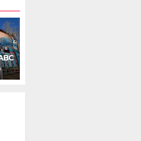
 ABC
H