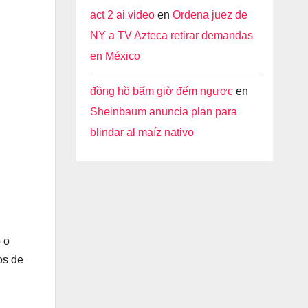
act 2 ai video
en
Ordena juez de
NY a TV Azteca retirar demandas
en México
đồng hồ bấm giờ đếm ngược
en
Sheinbaum anuncia plan para
blindar al maíz nativo
 o
os de