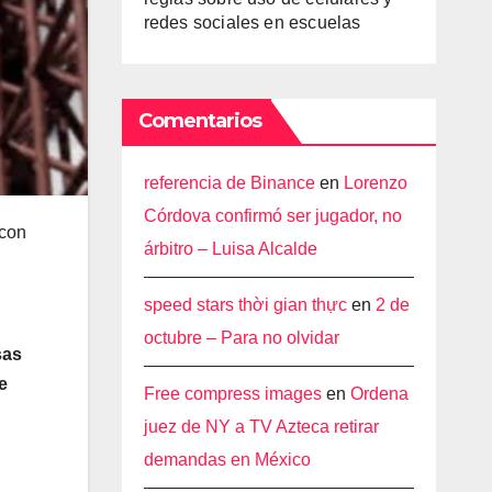
redes sociales en escuelas
Comentarios
referencia de Binance
en
Lorenzo
Córdova confirmó ser jugador, no
 con
árbitro – Luisa Alcalde
speed stars thời gian thực
en
2 de
octubre – Para no olvidar
sas
e
Free compress images
en
Ordena
juez de NY a TV Azteca retirar
demandas en México