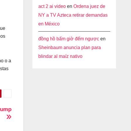
act 2 ai video
en
Ordena juez de
NY a TV Azteca retirar demandas
en México
que
nos
đồng hồ bấm giờ đếm ngược
en
Sheinbaum anuncia plan para
blindar al maíz nativo
no o a
stas
Trump