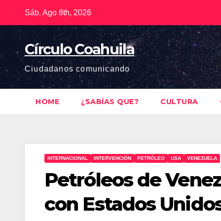
Saltar
Sáb. Ago 8th, 2026
al
contenido
Círculo Coahuila
Ciudadanos comunicando
HOME
¿SABÍAS QUE?
CULTURA
INTERNACIONAL
INTERVENCIÓN
PETRÓLEO
USA
VENEZUELA
Petróleos de Venez
con Estados Unido