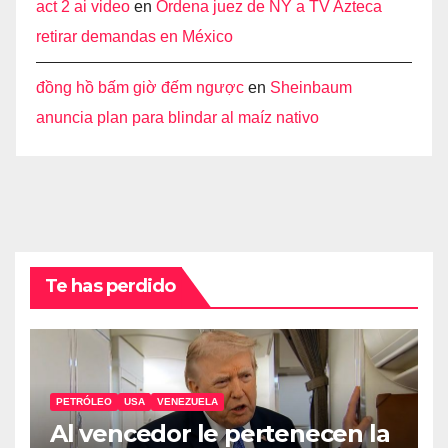
act 2 ai video
en
Ordena juez de NY a TV Azteca
retirar demandas en México
đồng hồ bấm giờ đếm ngược
en
Sheinbaum
anuncia plan para blindar al maíz nativo
Te has perdido
PETRÓLEO
USA
VENEZUELA
Al vencedor le pertenecen la