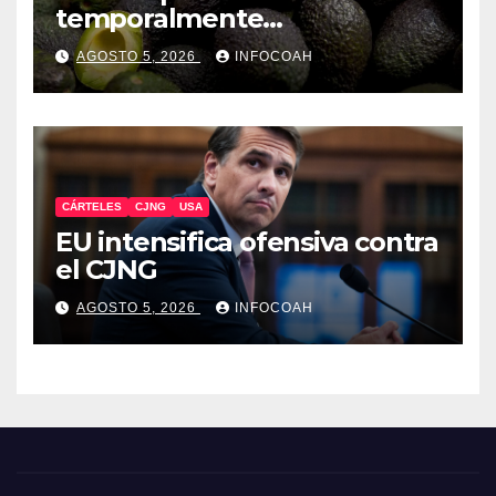
temporalmente
exportaciones de aguacate
AGOSTO 5, 2026
INFOCOAH
michoacano
CÁRTELES
CJNG
USA
EU intensifica ofensiva contra
el CJNG
AGOSTO 5, 2026
INFOCOAH