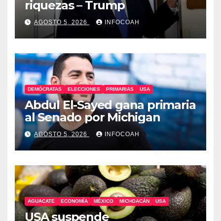
riquezas – Trump
AGOSTO 5, 2026
INFOCOAH
DEMÓCRATAS
ELECCIONES
PRIMARIAS
USA
Abdul El-Sayed gana primaria
al Senado por Michigan
AGOSTO 5, 2026
INFOCOAH
AGUACATE
ECONOMÍA
MÉXICO
MICHOACÁN
USA
USA suspende