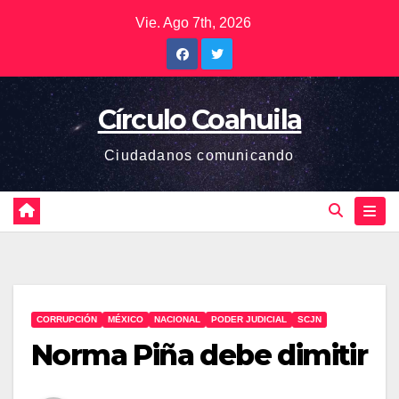
Saltar
Vie. Ago 7th, 2026
al
contenido
Círculo Coahuila
Ciudadanos comunicando
CORRUPCIÓN
MÉXICO
NACIONAL
PODER JUDICIAL
SCJN
Norma Piña debe dimitir