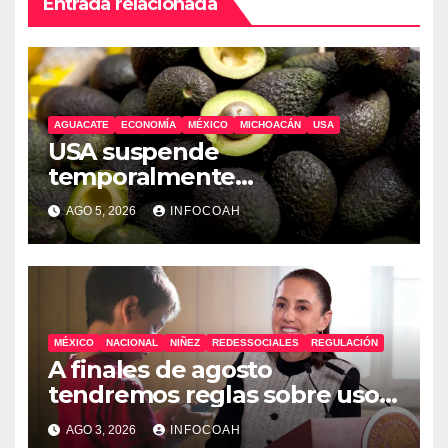
Entrada relacionada
AGUACATE
ECONOMÍA
MÉXICO
MICHOACÁN
USA
USA suspende
temporalmente
exportaciones de aguacate
AGO 5, 2026
INFOCOAH
michoacano
MÉXICO
NACIONAL
NIÑEZ
REDESSOCIALES
REGULACIÓN
A finales de agosto
tendremos reglas sobre uso
de celulares y redes sociales
AGO 3, 2026
INFOCOAH
en escuelas