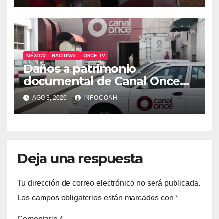
MÉXICO
NACIONAL
ONCE TV
Daños a patrimonio
documental de Canal Once
tras ocupación de
AGO 3, 2026
INFOCOAH
instalaciones
Deja una respuesta
Tu dirección de correo electrónico no será publicada.
Los campos obligatorios están marcados con
*
Comentario
*