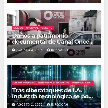
MÉXICO
NACIONAL
ONCE TV
Daños a patrimonio
documental de Canal Once
tras ocupación de
AGOSTO 3, 2026
INFOCOAH
instalaciones
CIBERSEGURIDAD
INTELIGENCIA ARTIFICIAL
INTERNACIONAL
Tras ciberataques de I.A.
industria tecnológica se pone
en alerta
AGOSTO 2, 2026
INFOCOAH