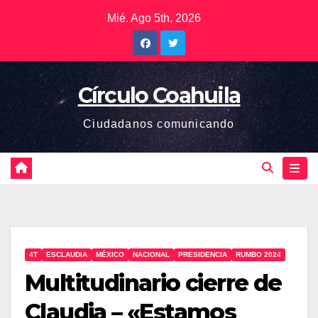
Saltar
Mié. Ago 5th, 2026
al
contenido
Círculo Coahuila
Ciudadanos comunicando
4T
ESCLAUDIA
MÉXICO
NACIONAL
PRESIDENCIA
RUMBO 2024
Multitudinario cierre de
Claudia – «Estamos