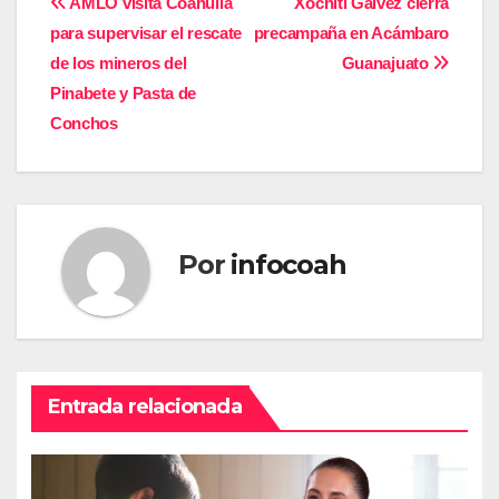
Navegación
AMLO visita Coahuila
Xochitl Gálvez cierra
para supervisar el rescate
precampaña en Acámbaro
de
de los mineros del
Guanajuato
entradas
Pinabete y Pasta de
Conchos
Por
infocoah
Entrada relacionada