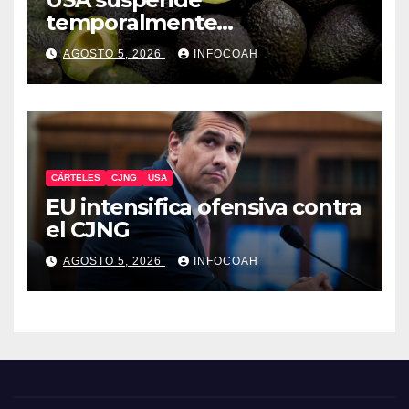
temporalmente
exportaciones de aguacate
AGOSTO 5, 2026
INFOCOAH
michoacano
CÁRTELES
CJNG
USA
EU intensifica ofensiva contra
el CJNG
AGOSTO 5, 2026
INFOCOAH