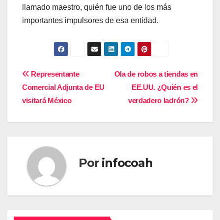
llamado maestro, quién fue uno de los más
importantes impulsores de esa entidad.
Navegación
Representante
Ola de robos a tiendas en
Comercial Adjunta de EU
EE.UU. ¿Quién es el
de
visitará México
verdadero ladrón?
entradas
Por
infocoah