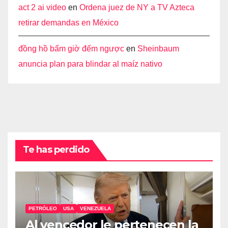
act 2 ai video
en
Ordena juez de NY a TV Azteca
retirar demandas en México
đồng hồ bấm giờ đếm ngược
en
Sheinbaum
anuncia plan para blindar al maíz nativo
Te has perdido
PETRÓLEO
USA
VENEZUELA
Al vencedor le pertenecen la