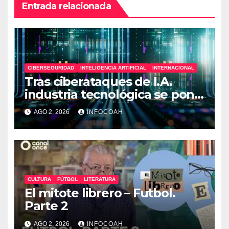
Entrada relacionada
CIBERSEGURIDAD
INTELIGENCIA ARTIFICIAL
INTERNACIONAL
Tras ciberataques de I.A.
industria tecnológica se pone
en alerta
AGO 2, 2026
INFOCOAH
CULTURA
FÚTBOL
LITERATURA
El mitote librero – Futbol.
Parte 2
AGO 2, 2026
INFOCOAH