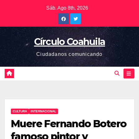
Saltar
Sáb. Ago 8th, 2026
al
contenido
Círculo Coahuila
Ciudadanos comunicando
CULTURA
INTERNACIONAL
Muere Fernando Botero
famoso pintor y