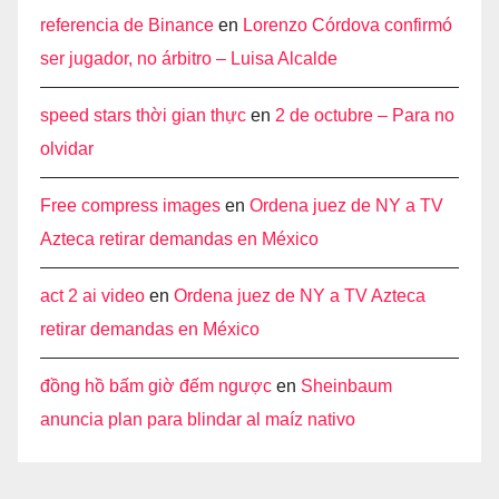
referencia de Binance
en
Lorenzo Córdova confirmó
ser jugador, no árbitro – Luisa Alcalde
speed stars thời gian thực
en
2 de octubre – Para no
olvidar
Free compress images
en
Ordena juez de NY a TV
Azteca retirar demandas en México
act 2 ai video
en
Ordena juez de NY a TV Azteca
retirar demandas en México
đồng hồ bấm giờ đếm ngược
en
Sheinbaum
anuncia plan para blindar al maíz nativo