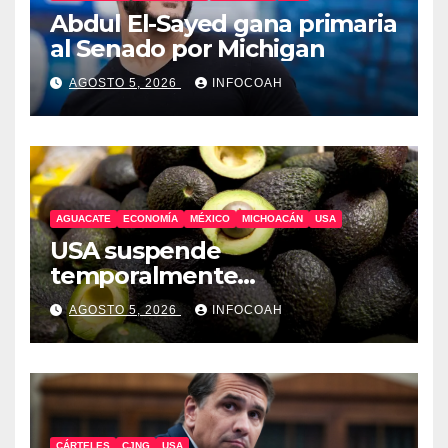
Abdul El-Sayed gana primaria
al Senado por Michigan
AGOSTO 5, 2026
INFOCOAH
AGUACATE
ECONOMÍA
MÉXICO
MICHOACÁN
USA
USA suspende
temporalmente
exportaciones de aguacate
AGOSTO 5, 2026
INFOCOAH
michoacano
CÁRTELES
CJNG
USA