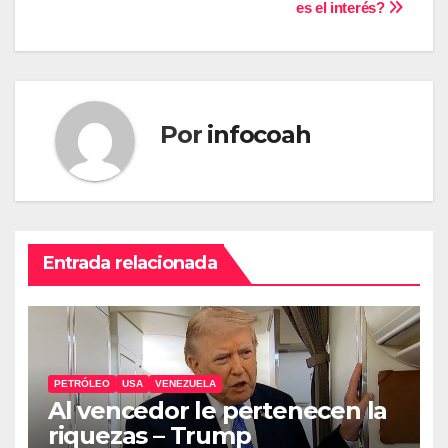
entradas
es el interés?
Por
infocoah
Entrada relacionada
PETRÓLEO
USA
VENEZUELA
Al vencedor le pertenecen la
riquezas – Trump