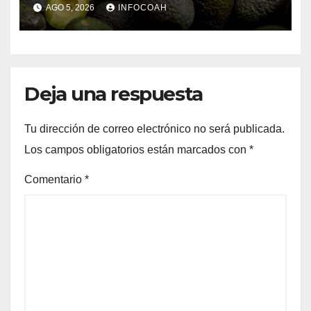
exportaciones de aguacate
AGO 5, 2026
INFOCOAH
michoacano
Deja una respuesta
Tu dirección de correo electrónico no será publicada.
Los campos obligatorios están marcados con
*
Comentario
*