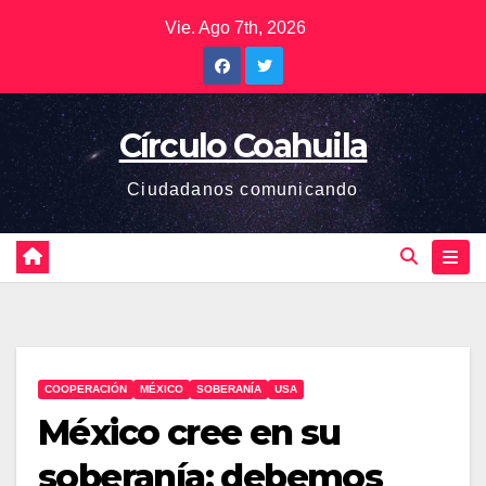
Saltar
Vie. Ago 7th, 2026
al
contenido
Círculo Coahuila
Ciudadanos comunicando
COOPERACIÓN
MÉXICO
SOBERANÍA
USA
México cree en su
soberanía; debemos