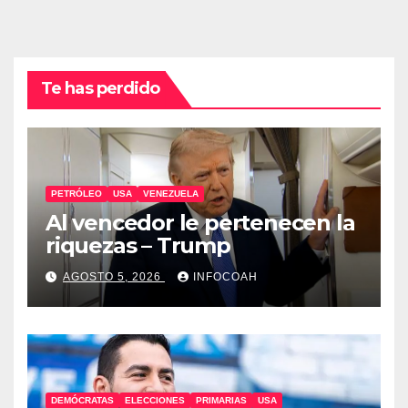
Te has perdido
PETRÓLEO
USA
VENEZUELA
Al vencedor le pertenecen la
riquezas – Trump
AGOSTO 5, 2026
INFOCOAH
DEMÓCRATAS
ELECCIONES
PRIMARIAS
USA