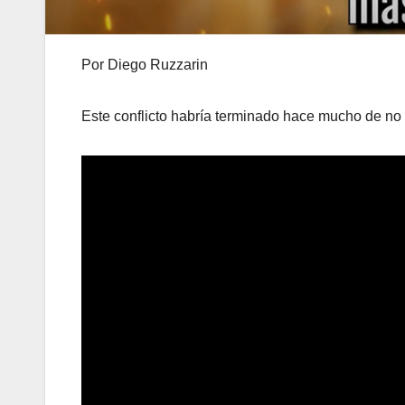
Por Diego Ruzzarin
Este conflicto habría terminado hace mucho de no s