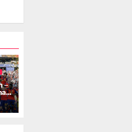
L
 –
a 1-
H