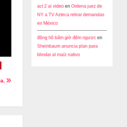
act 2 ai video
en
Ordena juez de
NY a TV Azteca retirar demandas
en México
đồng hồ bấm giờ đếm ngược
en
Sheinbaum anuncia plan para
blindar al maíz nativo
ia.