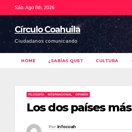
Saltar
Sáb. Ago 8th, 2026
al
contenido
Círculo Coahuila
Ciudadanos comunicando
HOME
¿SABÍAS QUE?
CULTURA
FILOSOFÍA
INTERNACIONAL
OPINIÓN
Los dos países más
Por
infocoah