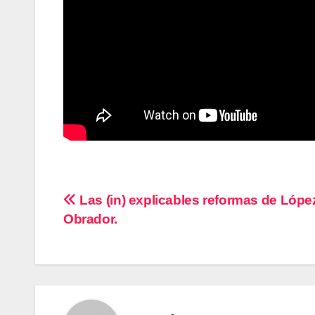
Navegación
Las (in) explicables reformas de Lópe
Obrador.
de
entradas