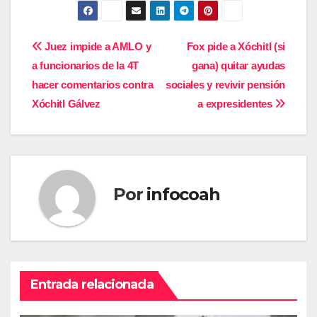
Navegación
Juez impide a AMLO y
Fox pide a Xóchitl (si
a funcionarios de la 4T
gana) quitar ayudas
de
hacer comentarios contra
sociales y revivir pensión
entradas
Xóchitl Gálvez
a expresidentes
Por
infocoah
Entrada relacionada