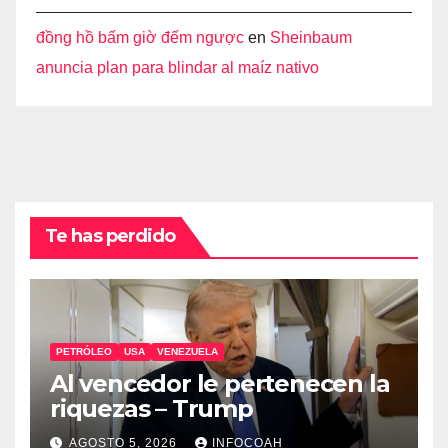
đồng hồ bấm giờ đếm ngược
en
Sheinbaum
anuncia plan para blindar al maíz nativo
Te has perdido
PETRÓLEO
USA
VENEZUELA
Al vencedor le pertenecen la
riquezas – Trump
AGOSTO 5, 2026
INFOCOAH