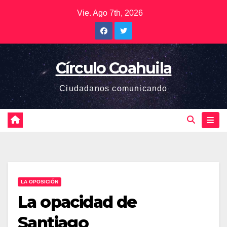
Saltar
Vie. Ago 7th, 2026
al
contenido
Círculo Coahuila
Ciudadanos comunicando
LA OPOSICIÓN
La opacidad de
Santiago