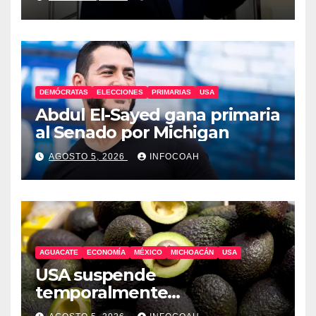
DEMÓCRATAS
ELECCIONES
PRIMARIAS
USA
Abdul El-Sayed gana primaria
al Senado por Michigan
AGOSTO 5, 2026
INFOCOAH
AGUACATE
ECONOMÍA
MÉXICO
MICHOACÁN
USA
USA suspende
temporalmente
exportaciones de aguacate