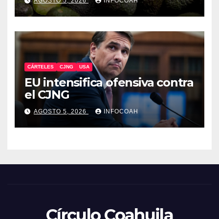
AGOSTO 5, 2026
INFOCOAH
michoacano
CÁRTELES
CJNG
USA
EU intensifica ofensiva contra
el CJNG
AGOSTO 5, 2026
INFOCOAH
Círculo Coahuila