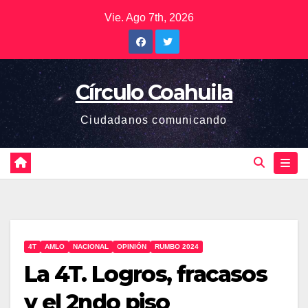
Saltar
Vie. Ago 7th, 2026
al
contenido
Círculo Coahuila
Ciudadanos comunicando
4T
AMLO
NACIONAL
OPINIÓN
RUMBO 2024
La 4T. Logros, fracasos
y el 2ndo piso