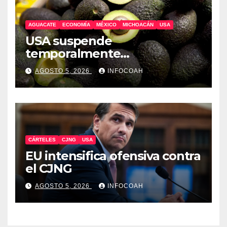
AGUACATE
ECONOMÍA
MÉXICO
MICHOACÁN
USA
USA suspende
temporalmente
exportaciones de aguacate
AGOSTO 5, 2026
INFOCOAH
michoacano
CÁRTELES
CJNG
USA
EU intensifica ofensiva contra
el CJNG
AGOSTO 5, 2026
INFOCOAH