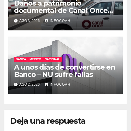
Daños a patrimonio
documental de Canal Once
tras ocupación de
AGO 3, 2026
INFOCOAH
instalaciones
BANCA
MÉXICO
NACIONAL
A unos días de convertirse en
Banco – NU sufre fallas
AGO 2, 2026
INFOCOAH
Deja una respuesta