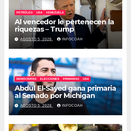
PETRÓLEO
USA
VENEZUELA
Al vencedor le pertenecen la
riquezas – Trump
AGOSTO 5, 2026
INFOCOAH
DEMÓCRATAS
ELECCIONES
PRIMARIAS
USA
Abdul El-Sayed gana primaria
al Senado por Michigan
AGOSTO 5, 2026
INFOCOAH