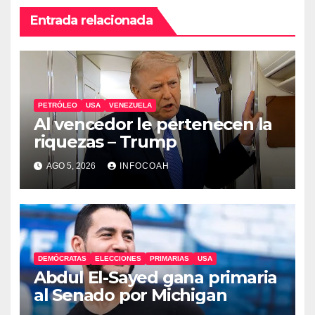
Entrada relacionada
PETRÓLEO
USA
VENEZUELA
Al vencedor le pertenecen la
riquezas – Trump
AGO 5, 2026
INFOCOAH
DEMÓCRATAS
ELECCIONES
PRIMARIAS
USA
Abdul El-Sayed gana primaria
al Senado por Michigan