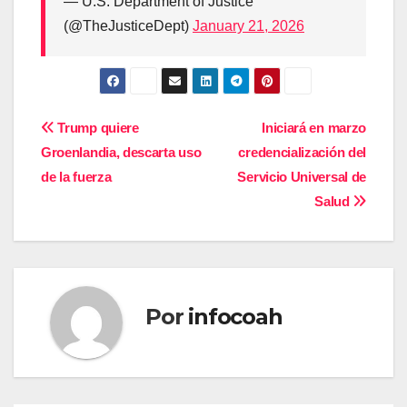
— U.S. Department of Justice
(@TheJusticeDept)
January 21, 2026
Navegación
Trump quiere
Iniciará en marzo
Groenlandia, descarta uso
credencialización del
de
de la fuerza
Servicio Universal de
entradas
Salud
Por
infocoah