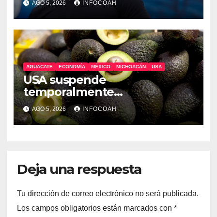
AGO 5, 2026
INFOCOAH
AGUACATE
ECONOMÍA
MÉXICO
MICHOACÁN
USA
USA suspende
temporalmente
exportaciones de aguacate
AGO 5, 2026
INFOCOAH
michoacano
Deja una respuesta
Tu dirección de correo electrónico no será publicada.
Los campos obligatorios están marcados con
*