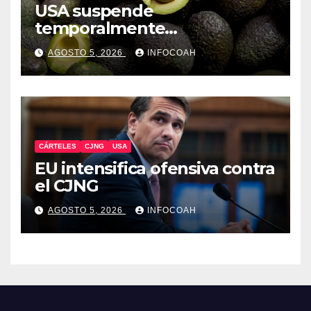
USA suspende
temporalmente
exportaciones de aguacate
AGOSTO 5, 2026
INFOCOAH
michoacano
CÁRTELES
CJNG
USA
EU intensifica ofensiva contra
el CJNG
AGOSTO 5, 2026
INFOCOAH