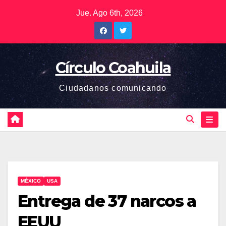
Saltar
Jue. Ago 6th, 2026
al
contenido
Círculo Coahuila
Ciudadanos comunicando
MÉXICO
USA
Entrega de 37 narcos a
EEUU