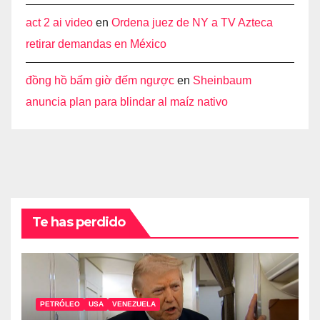
act 2 ai video
en
Ordena juez de NY a TV Azteca
retirar demandas en México
đồng hồ bấm giờ đếm ngược
en
Sheinbaum
anuncia plan para blindar al maíz nativo
Te has perdido
PETRÓLEO
USA
VENEZUELA