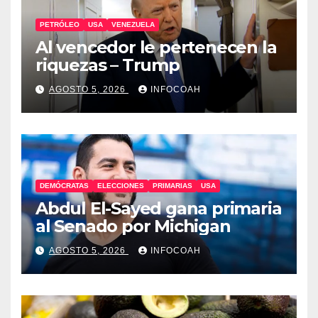
PETRÓLEO
USA
VENEZUELA
Al vencedor le pertenecen la
riquezas – Trump
AGOSTO 5, 2026
INFOCOAH
DEMÓCRATAS
ELECCIONES
PRIMARIAS
USA
Abdul El-Sayed gana primaria
al Senado por Michigan
AGOSTO 5, 2026
INFOCOAH