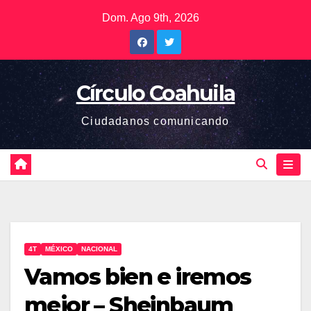
Saltar
Dom. Ago 9th, 2026
al
contenido
Círculo Coahuila
Ciudadanos comunicando
4T
MÉXICO
NACIONAL
Vamos bien e iremos
mejor – Sheinbaum