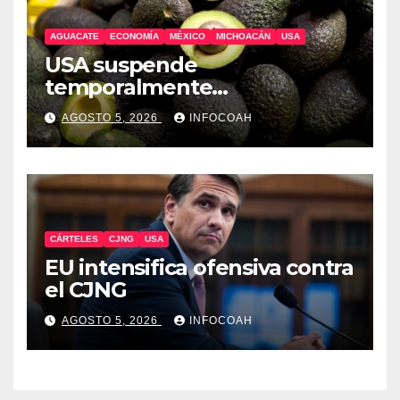
AGUACATE
ECONOMÍA
MÉXICO
MICHOACÁN
USA
USA suspende
temporalmente
exportaciones de aguacate
AGOSTO 5, 2026
INFOCOAH
michoacano
CÁRTELES
CJNG
USA
EU intensifica ofensiva contra
el CJNG
AGOSTO 5, 2026
INFOCOAH