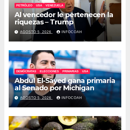
PETRÓLEO
USA
VENEZUELA
Al vencedor le pertenecen la
riquezas – Trump
AGOSTO 5, 2026
INFOCOAH
DEMÓCRATAS
ELECCIONES
PRIMARIAS
USA
Abdul El-Sayed gana primaria
al Senado por Michigan
AGOSTO 5, 2026
INFOCOAH