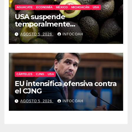
AGUACATE
ECONOMÍA
MÉXICO
MICHOACÁN
USA
USA suspende
temporalmente
exportaciones de aguacate
AGOSTO 5, 2026
INFOCOAH
michoacano
CÁRTELES
CJNG
USA
EU intensifica ofensiva contra
el CJNG
AGOSTO 5, 2026
INFOCOAH