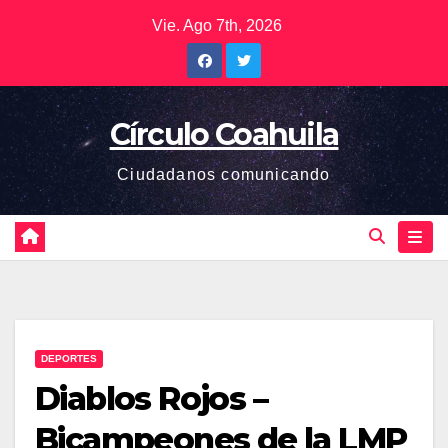
Saltar
Vie. Ago 7th, 2026
al
contenido
Círculo Coahuila
Ciudadanos comunicando
DEPORTES
Diablos Rojos –
Bicampeones de la LMP