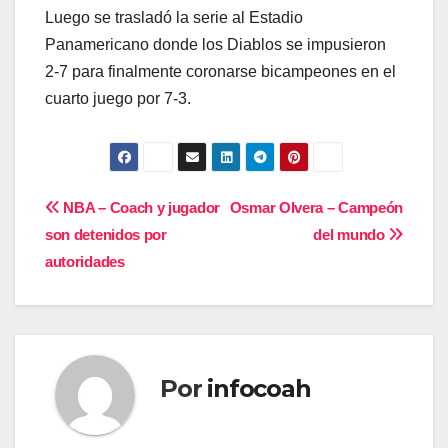
Luego se trasladó la serie al Estadio
Panamericano donde los Diablos se impusieron
2-7 para finalmente coronarse bicampeones en el
cuarto juego por 7-3.
Navegación
NBA – Coach y jugador
Osmar Olvera – Campeón
son detenidos por
del mundo
de
autoridades
entradas
Por
infocoah