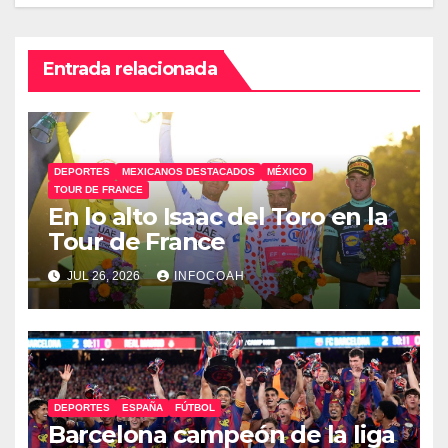
Entrada relacionada
DEPORTES
MEXICANOS DESTACADOS
MÉXICO
TOUR DE FRANCE
En lo alto Isaac del Toro en la
Tour de France
JUL 26, 2026
INFOCOAH
DEPORTES
ESPAÑA
FÚTBOL
Barcelona campeón de la liga