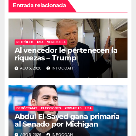
Entrada relacionada
PETRÓLEO
USA
VENEZUELA
Al vencedor le pertenecen la
riquezas – Trump
AGO 5, 2026
INFOCOAH
DEMÓCRATAS
ELECCIONES
PRIMARIAS
USA
Abdul El-Sayed gana primaria
al Senado por Michigan
AGO 5, 2026
INFOCOAH