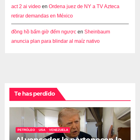
act 2 ai video
en
Ordena juez de NY a TV Azteca
retirar demandas en México
đồng hồ bấm giờ đếm ngược
en
Sheinbaum
anuncia plan para blindar al maíz nativo
Te has perdido
PETRÓLEO
USA
VENEZUELA
Al vencedor le pertenecen la