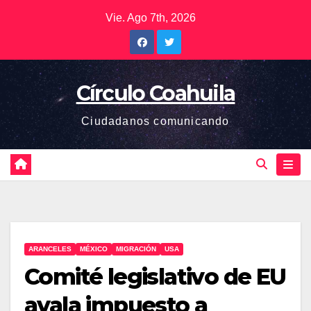
Saltar
Vie. Ago 7th, 2026
al
contenido
Círculo Coahuila
Ciudadanos comunicando
ARANCELES
MÉXICO
MIGRACIÓN
USA
Comité legislativo de EU
avala impuesto a