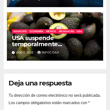
AGUACATE
ECONOMÍA
MÉXICO
MICHOACÁN
USA
USA suspende
temporalmente
exportaciones de aguacate
AGO 5, 2026
INFOCOAH
michoacano
Deja una respuesta
Tu dirección de correo electrónico no será publicada.
Los campos obligatorios están marcados con
*