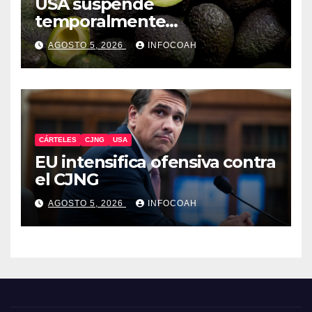
USA suspende
temporalmente
exportaciones de aguacate
AGOSTO 5, 2026
INFOCOAH
michoacano
CÁRTELES
CJNG
USA
EU intensifica ofensiva contra
el CJNG
AGOSTO 5, 2026
INFOCOAH