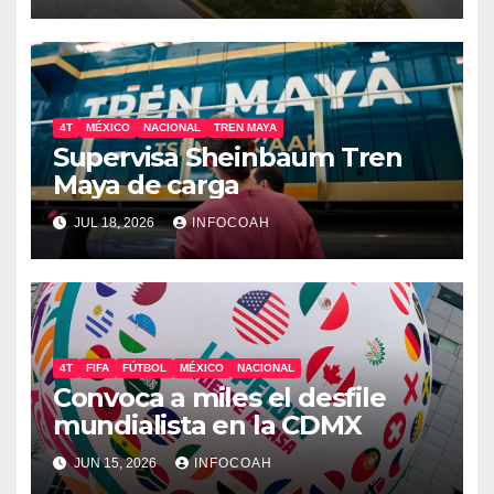
4T
MÉXICO
NACIONAL
TREN MAYA
Supervisa Sheinbaum Tren
Maya de carga
JUL 18, 2026
INFOCOAH
4T
FIFA
FÚTBOL
MÉXICO
NACIONAL
Convoca a miles el desfile
mundialista en la CDMX
JUN 15, 2026
INFOCOAH