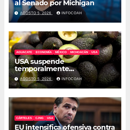
al Senado por Michigan
AGOSTO 5, 2026
INFOCOAH
AGUACATE
ECONOMÍA
MÉXICO
MICHOACÁN
USA
USA suspende
temporalmente
exportaciones de aguacate
AGOSTO 5, 2026
INFOCOAH
michoacano
CÁRTELES
CJNG
USA
EU intensifica ofensiva contra