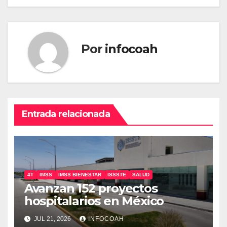
entradas
Por
infocoah
Entrada relacionada
4T
IMSS
IMSS BIENESTAR
ISSSTE
SALUD
Avanzan 152 proyectos
hospitalarios en México
JUL 21, 2026
INFOCOAH