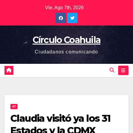
Saltar
Vie. Ago 7th, 2026
al
contenido
Círculo Coahuila
Ciudadanos comunicando
4T
Claudia visitó ya los 31
Estados y la CDMX