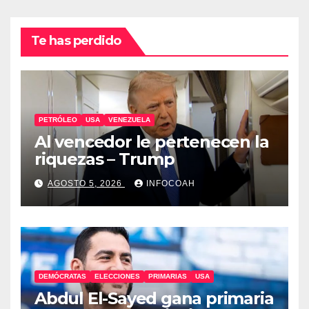
Te has perdido
PETRÓLEO
USA
VENEZUELA
Al vencedor le pertenecen la
riquezas – Trump
AGOSTO 5, 2026
INFOCOAH
DEMÓCRATAS
ELECCIONES
PRIMARIAS
USA
Abdul El-Sayed gana primaria