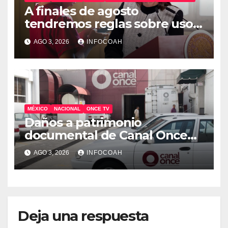
A finales de agosto
tendremos reglas sobre uso
de celulares y redes sociales
AGO 3, 2026
INFOCOAH
en escuelas
MÉXICO
NACIONAL
ONCE TV
Daños a patrimonio
documental de Canal Once
tras ocupación de
AGO 3, 2026
INFOCOAH
instalaciones
Deja una respuesta