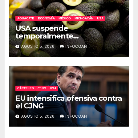
AGUACATE
ECONOMÍA
MÉXICO
MICHOACÁN
USA
USA suspende
temporalmente
exportaciones de aguacate
AGOSTO 5, 2026
INFOCOAH
michoacano
CÁRTELES
CJNG
USA
EU intensifica ofensiva contra
el CJNG
AGOSTO 5, 2026
INFOCOAH