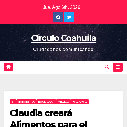
Saltar
Jue. Ago 6th, 2026
al
contenido
Círculo Coahuila
Ciudadanos comunicando
4T
BIENESTAR
ESCLAUDIA
MÉXICO
NACIONAL
Claudia creará
Alimentos para el