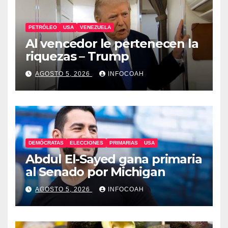
PETRÓLEO
USA
VENEZUELA
Al vencedor le pertenecen la
riquezas – Trump
AGOSTO 5, 2026
INFOCOAH
DEMÓCRATAS
ELECCIONES
PRIMARIAS
USA
Abdul El-Sayed gana primaria
al Senado por Michigan
AGOSTO 5, 2026
INFOCOAH