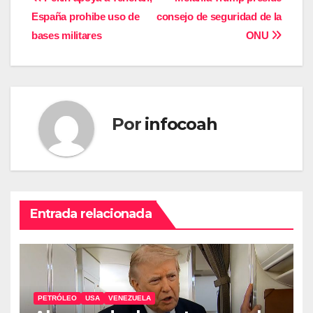
Navegación
España prohibe uso de
consejo de seguridad de la
de
bases militares
ONU
entradas
Por
infocoah
Entrada relacionada
PETRÓLEO
USA
VENEZUELA