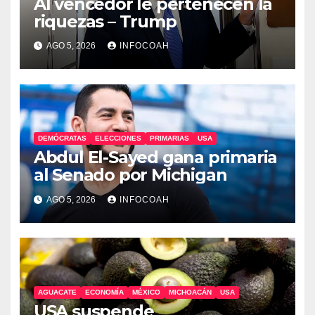
Al vencedor le pertenecen la
riquezas – Trump
AGO 5, 2026
INFOCOAH
DEMÓCRATAS
ELECCIONES
PRIMARIAS
USA
Abdul El-Sayed gana primaria
al Senado por Michigan
AGO 5, 2026
INFOCOAH
AGUACATE
ECONOMÍA
MÉXICO
MICHOACÁN
USA
USA suspende