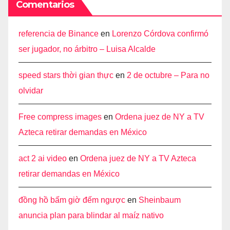
Comentarios
referencia de Binance
en
Lorenzo Córdova confirmó
ser jugador, no árbitro – Luisa Alcalde
speed stars thời gian thực
en
2 de octubre – Para no
olvidar
Free compress images
en
Ordena juez de NY a TV
Azteca retirar demandas en México
act 2 ai video
en
Ordena juez de NY a TV Azteca
retirar demandas en México
đồng hồ bấm giờ đếm ngược
en
Sheinbaum
anuncia plan para blindar al maíz nativo