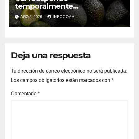
temporalmente
exportaciones de aguacate
AGO 5, 2026
INFOCOAH
michoacano
Deja una respuesta
Tu dirección de correo electrónico no será publicada.
Los campos obligatorios están marcados con
*
Comentario
*