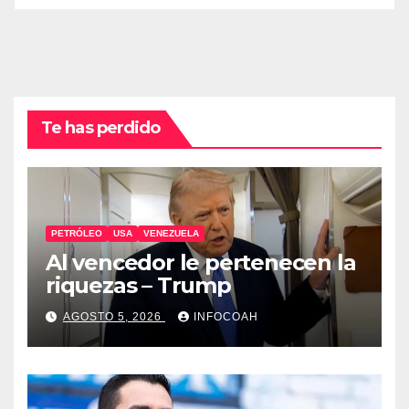
Te has perdido
PETRÓLEO
USA
VENEZUELA
Al vencedor le pertenecen la
riquezas – Trump
AGOSTO 5, 2026
INFOCOAH