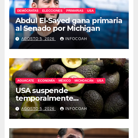
DEMÓCRATAS
ELECCIONES
PRIMARIAS
USA
Abdul El-Sayed gana primaria
al Senado por Michigan
AGOSTO 5, 2026
INFOCOAH
AGUACATE
ECONOMÍA
MÉXICO
MICHOACÁN
USA
USA suspende
temporalmente
exportaciones de aguacate
AGOSTO 5, 2026
INFOCOAH
michoacano