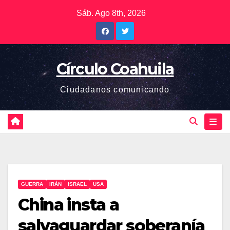
Saltar
Sáb. Ago 8th, 2026
al
contenido
Círculo Coahuila
Ciudadanos comunicando
GUERRA
IRÁN
ISRAEL
USA
China insta a
salvaguardar soberanía