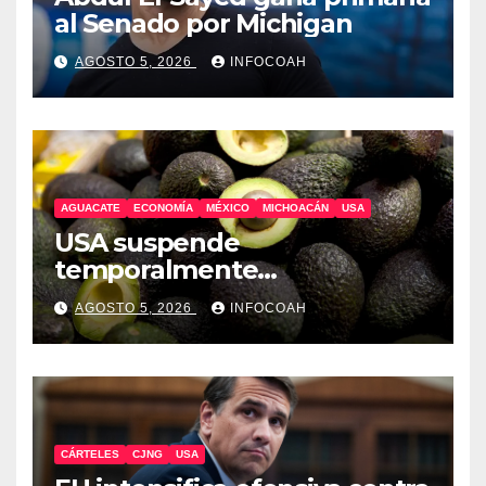
al Senado por Michigan
AGOSTO 5, 2026
INFOCOAH
AGUACATE
ECONOMÍA
MÉXICO
MICHOACÁN
USA
USA suspende
temporalmente
exportaciones de aguacate
AGOSTO 5, 2026
INFOCOAH
michoacano
CÁRTELES
CJNG
USA