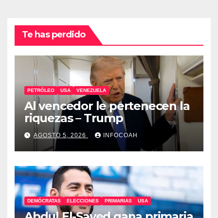
Te has perdido
PETRÓLEO
USA
VENEZUELA
Al vencedor le pertenecen la
riquezas – Trump
AGOSTO 5, 2026
INFOCOAH
DEMÓCRATAS
ELECCIONES
PRIMARIAS
USA
Abdul El-Sayed gana primaria