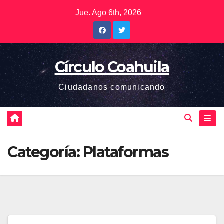
Saltar
Jue. Ago 6th, 2026
al
contenido
Círculo Coahuila
Ciudadanos comunicando
Categoría:
Plataformas