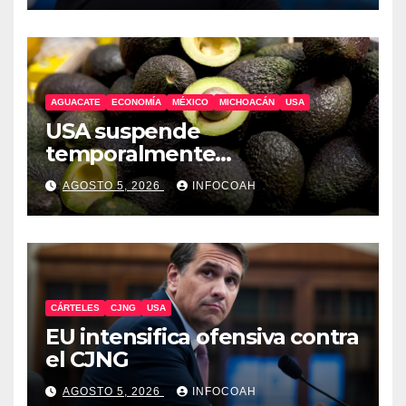
AGUACATE
ECONOMÍA
MÉXICO
MICHOACÁN
USA
USA suspende
temporalmente
exportaciones de aguacate
AGOSTO 5, 2026
INFOCOAH
michoacano
CÁRTELES
CJNG
USA
EU intensifica ofensiva contra
el CJNG
AGOSTO 5, 2026
INFOCOAH