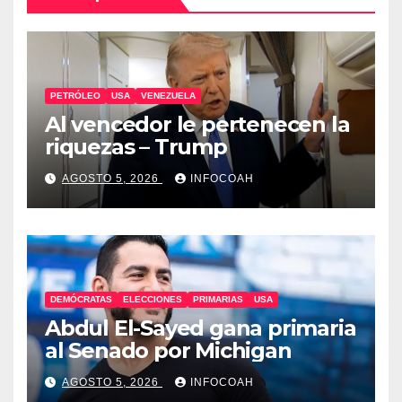
PETRÓLEO
USA
VENEZUELA
Al vencedor le pertenecen la
riquezas – Trump
AGOSTO 5, 2026
INFOCOAH
DEMÓCRATAS
ELECCIONES
PRIMARIAS
USA
Abdul El-Sayed gana primaria
al Senado por Michigan
AGOSTO 5, 2026
INFOCOAH