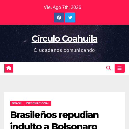
Saltar
Vie. Ago 7th, 2026
al
contenido
Círculo Coahuila
Ciudadanos comunicando
BRASIL
INTERNACIONAL
Brasileños repudian
indulto a Bolsonaro