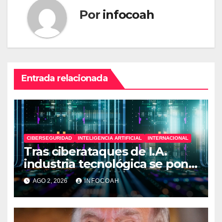
Por
infocoah
Entrada relacionada
CIBERSEGURIDAD
INTELIGENCIA ARTIFICIAL
INTERNACIONAL
Tras ciberataques de I.A.
industria tecnológica se pone
en alerta
AGO 2, 2026
INFOCOAH