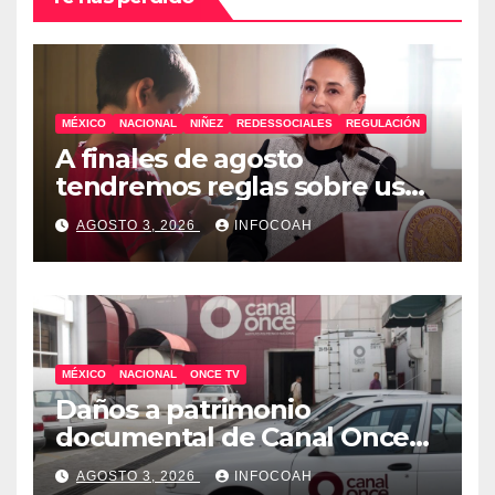
MÉXICO
NACIONAL
NIÑEZ
REDESSOCIALES
REGULACIÓN
A finales de agosto
tendremos reglas sobre uso
de celulares y redes sociales
AGOSTO 3, 2026
INFOCOAH
en escuelas
MÉXICO
NACIONAL
ONCE TV
Daños a patrimonio
documental de Canal Once
tras ocupación de
AGOSTO 3, 2026
INFOCOAH
instalaciones