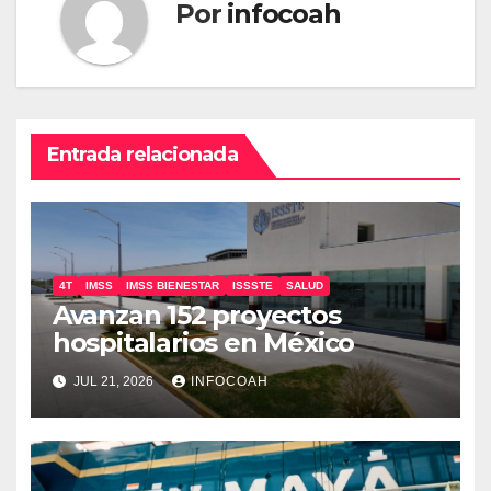
Por
infocoah
Entrada relacionada
4T
IMSS
IMSS BIENESTAR
ISSSTE
SALUD
Avanzan 152 proyectos
hospitalarios en México
JUL 21, 2026
INFOCOAH