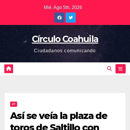
Saltar
Mié. Ago 5th, 2026
al
contenido
Círculo Coahuila
Ciudadanos comunicando
4T
Así se veía la plaza de
toros de Saltillo con