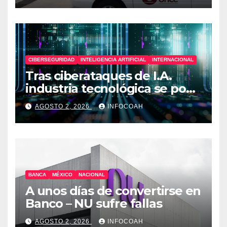
CIBERSEGURIDAD
INTELIGENCIA ARTIFICIAL
INTERNACIONAL
Tras ciberataques de I.A.
industria tecnológica se pone
en alerta
AGOSTO 2, 2026
INFOCOAH
BANCA
MÉXICO
NACIONAL
A unos días de convertirse en
Banco – NU sufre fallas
AGOSTO 2, 2026
INFOCOAH