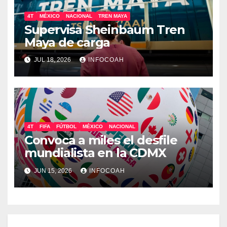
4T
MÉXICO
NACIONAL
TREN MAYA
Supervisa Sheinbaum Tren
Maya de carga
JUL 18, 2026
INFOCOAH
4T
FIFA
FÚTBOL
MÉXICO
NACIONAL
Convoca a miles el desfile
mundialista en la CDMX
JUN 15, 2026
INFOCOAH