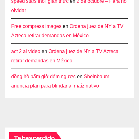
speed stars thời gian thực
en
2 de octubre – Para no
olvidar
Free compress images
en
Ordena juez de NY a TV
Azteca retirar demandas en México
act 2 ai video
en
Ordena juez de NY a TV Azteca
retirar demandas en México
đồng hồ bấm giờ đếm ngược
en
Sheinbaum
anuncia plan para blindar al maíz nativo
Te has perdido