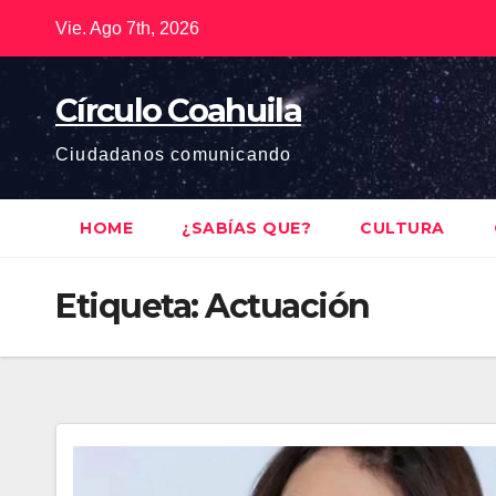
Saltar
Vie. Ago 7th, 2026
al
contenido
Círculo Coahuila
Ciudadanos comunicando
HOME
¿SABÍAS QUE?
CULTURA
Etiqueta:
Actuación